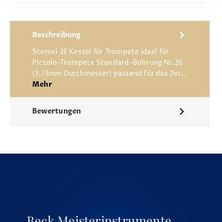
Beschreibung
Stomvi 2E Kessel für Trompete ideal für
Piccolo-Trompete Standard-Bohrung Nr.26
(3,73mm Durchmesser) passend für das 2er…
Mehr
Bewertungen
Beck Meisterinstrumente