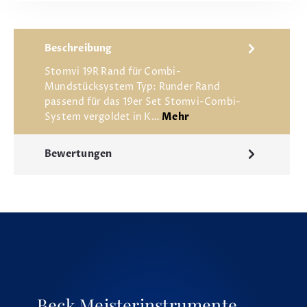
Beschreibung
Stomvi 19R Rand für Combi-
Mundstücksystem Typ: Runder Rand
passend für das 19er Set Stomvi-Combi-
System vergoldet in K…
Mehr
Bewertungen
Beck Meisterinstrumente