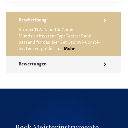
Beschreibung
Stomvi 15W Rand für Combi-
Mundstücksystem Typ: Breiter Rand
passend für das 15er Set Stomvi-Combi-
System vergoldet in…
Mehr
Bewertungen
Beck Meisterinstrumente