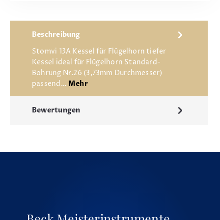
Beschreibung
Stomvi 13A Kessel für Flügelhorn tiefer
Kessel ideal für Flügelhorn Standard-
Bohrung Nr.26 (3,73mm Durchmesser)
passend…
Mehr
Bewertungen
Beck Meisterinstrumente