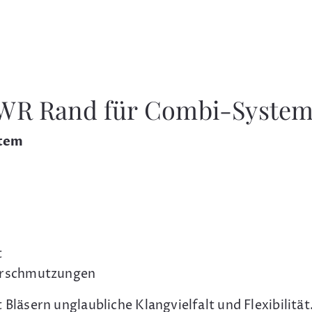
2WR Rand für Combi-System
stem
t
Verschmutzungen
äsern unglaubliche Klangvielfalt und Flexibilität