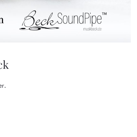
ck
er.