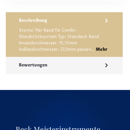
Beschreibung
Stomvi 11er Rand für Combi-
Mundstücksystem Typ: Standard-Rand
Innendurchmesser: 15,55mm
Außendurchmesser: 27,0mm passen…
Mehr
Bewertungen
Beck Meisterinstrumente