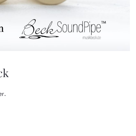
ck
er.